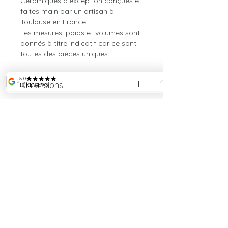
Céramiques d'exception conçues et
faites main par un artisan à
Toulouse en France.
Les mesures, poids et volumes sont
donnés à titre indicatif car ce sont
toutes des pièces uniques.​
Dimensions
Porte-couteau
Hauteur 0,5cm
Longueur 14cm
largeur 3cm
INTELLECTUAL
PROPERTY
Poids 70gr
Payment credit/débit cards via Stripe (10
cartes accepted), or offine by calling.
Sales and return terms
LEGAL MENTIONS
CE standards SAIF 006476
SIRET
79148982600010
APE 2341Z