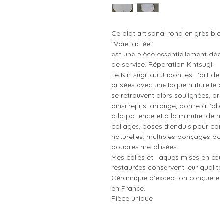
Ce plat artisanal rond en grès bla
"Voie lactée"
est une pièce essentiellement déco
de service. Réparation Kintsugi.
Le Kintsugi, au Japon, est l’art d
brisées avec une laque naturelle 
se retrouvent alors soulignées, p
ainsi repris, ­arrangé, donne à l’o
à la patience et à la minutie, d
collages, poses d'enduis pour c
naturelles, multiples ponçages pou
poudres métallisées.
Mes colles et laques mises en œu
restaurées conservent leur qualit
Céramique d'exception conçue et
en France.
Pièce unique