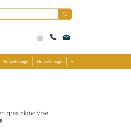
Nouvelle page
Nouvelle page
+
 en grès blanc Voie
i