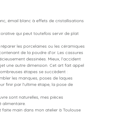
nc, émail blanc à effets de cristallisations
rative qui peut toutefois servir de plat
e réparer les porcelaines ou les céramiques
contenant de la poudre d’or. Les cassures
récieusement dessinées. Mieux, l’accident
bjet une autre dimension. Cet art fait appel
e nombreuses étapes se succèdent :
ombler les manques, poses de laques
r finir par l'ultime étape, la pose de
vre sont naturelles, mes pièces
é alimentaire.
 faite main dans mon atelier à Toulouse