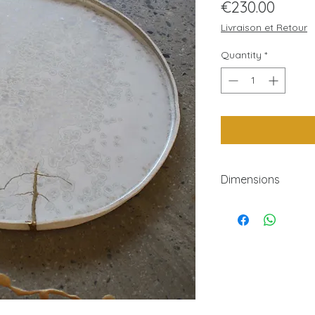
Price
€230.00
Livraison et Retour
Quantity
*
Dimensions
Plat D 34cm
Hauteur: 1,5cm
Diamètre: 34cm
Poids: 1000gr