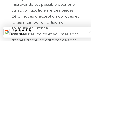
micro-onde est possible pour une
utilisation quotidienne des pièces.
Céramiques d'exception conçues et
faites main par un artisan à
Toulouse en France.
Les mesures, poids et volumes sont
donnés à titre indicatif car ce sont
toutes des pièces uniques.​
Dimensions
Plat Puzzle n°9
Hauteur: 3 cm
Longueur: 23 cm
largeur: 15 cm
PAIEMENT ET CONDITIONS
Poids: 230 gr
Paiement par cartes de crédit/débit
via Stripe
(10 cartes acceptées), ou hors ligne en
contactant l'artisan.
Conditions de Vente et Retour